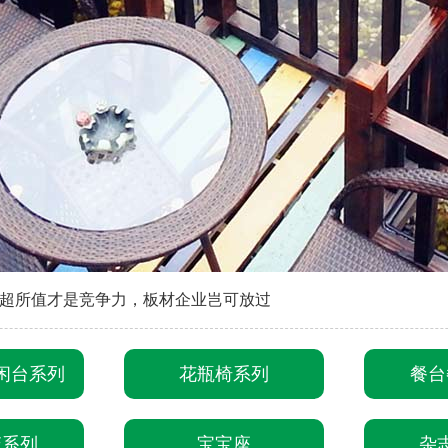
超所值才是竞争力，板材企业岂可放过
闲台系列
花瓶椅系列
餐台
篮系列
宝宝座
杂