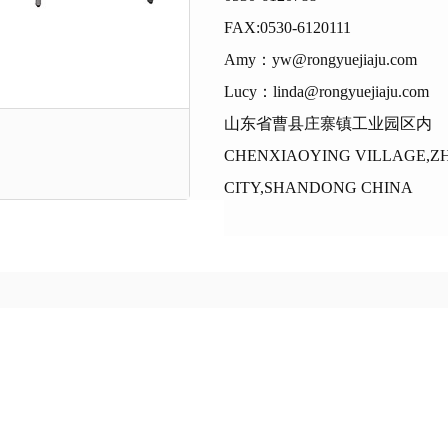
FAX:0530-6120111
Amy：yw@rongyuejiaju.com
Lucy：linda@rongyuejiaju.com
山东省曹县庄寨镇工业园区内
CHENXIAOYING VILLAGE,Z
CITY,SHANDONG CHINA