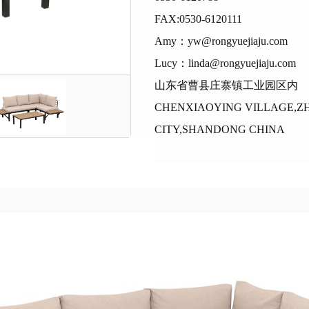
FAX:0530-6120111
Amy：yw@rongyuejiaju.com
Lucy：linda@rongyuejiaju.com
山东省曹县庄寨镇工业园区内
CHENXIAOYING VILLAGE,Z
CITY,SHANDONG CHINA