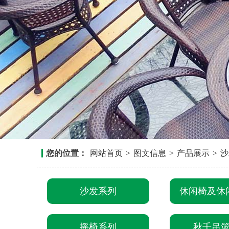
您的位置：
网站首页
>
图文信息
>
产品展示
>
沙
沙发系列
休闲椅及休
摇椅系列
秋千吊