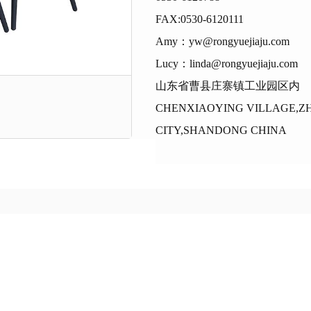
FAX:0530-6120111
Amy：yw@rongyuejiaju.com
Lucy：linda@rongyuejiaju.com
山东省曹县庄寨镇工业园区内
CHENXIAOYING VILLAGE,Z
CITY,SHANDONG CHINA