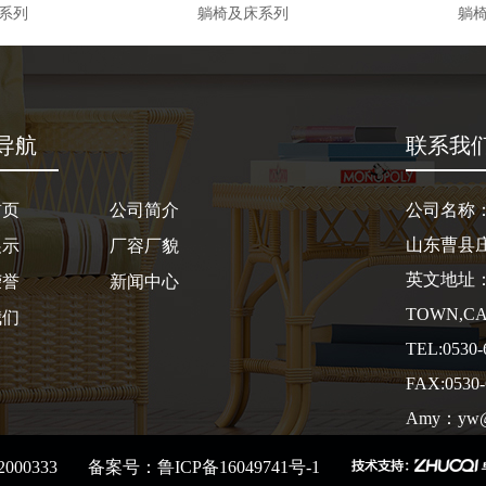
系列
躺椅及床系列
躺
导航
联系我
首页
公司简介
公司名称：Cao
山东曹县
展示
厂容厂貌
英文地址：C
荣誉
新闻中心
TOWN,CA
我们
TEL:0530
FAX:0530-
Amy：yw@r
Lucy：lind
000333
备案号：
鲁ICP备16049741号-1