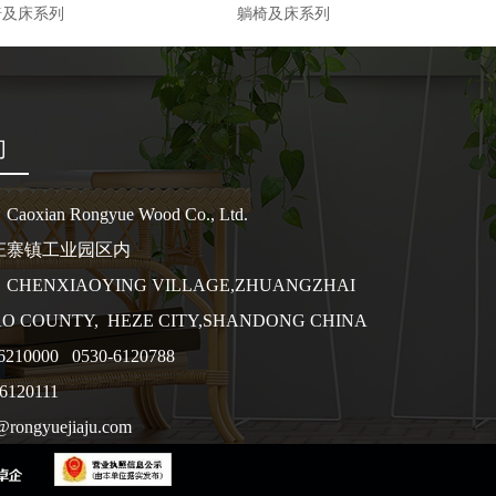
椅及床系列
躺椅及床系列
们
xian Rongyue Wood Co., Ltd.
庄寨镇工业园区内
HENXIAOYING VILLAGE,ZHUANGZHAI
O COUNTY, HEZE CITY,SHANDONG CHINA
-6210000 0530-6120788
6120111
ongyuejiaju.com
a@rongyuejiaju.com