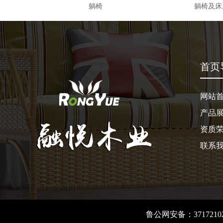
躺椅
躺椅及床
首页
网站
产品
资质
联系
鲁公网安备：37172102