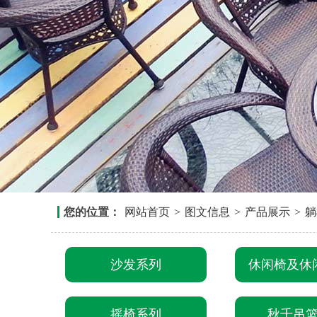
您的位置：
网站首页
>
图文信息
>
产品展示
>
躺
沙发系列
休闲椅及休
摇椅系列
秋千吊